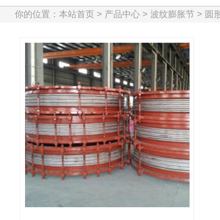
你的位置：
本站首页
>
产品中心
>
波纹膨胀节
>
圆
圆形金属膨胀节